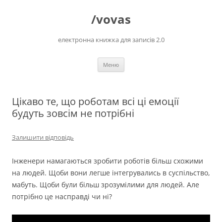
Перейти
до
/vovas
вмісту
електронна книжка для записів 2.0
Меню
Цікаво те, що роботам всі ці емоції
будуть зовсім не потрібні
Залишити відповідь
Інженери намагаються зробити роботів більш схожими
на людей. Щоби вони легше інтегрувались в суспільство,
мабуть. Щоби були більш зрозумілими для людей. Але
потрібно це насправді чи ні?