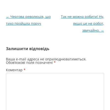
Навігація
←
Чергова революція, що
Так не можна робити! Ну,
по
тихо пройшла поруч
якщо це не робот,
запису
звичайно.
→
Залишити відповідь
Ваша e-mail адреса не оприлюднюватиметься.
Обов’язкові поля позначені
*
Коментар
*