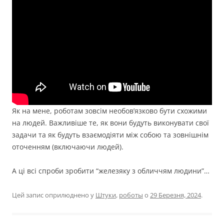
Як на мене, роботам зовсім необов’язково бути схожими
на людей. Важливіше те, як вони будуть виконувати свої
задачи та як будуть взаємодіяти між собою та зовнішнім
оточенням (включаючи людей).
А ці всі спроби зробити “железяку з обличчям людини”…
Цей запис оприлюднено у
Штуки
,
роботы
о
29 Березня, 2024
.