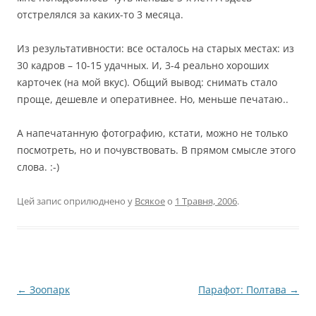
отстрелялся за каких-то 3 месяца.
Из результативности: все осталось на старых местах: из
30 кадров – 10-15 удачных. И, 3-4 реально хороших
карточек (на мой вкус). Общий вывод: снимать стало
проще, дешевле и оперативнее. Но, меньше печатаю..
А напечатанную фотографию, кстати, можно не только
посмотреть, но и почувствовать. В прямом смысле этого
слова. :-)
Цей запис оприлюднено у
Всякое
о
1 Травня, 2006
.
Навігація
←
Зоопарк
Парафот: Полтава
→
по