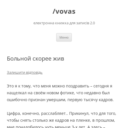
Перейти
до
/vovas
вмісту
електронна книжка для записів 2.0
Меню
Больной скорее жив
Залишити відповідь
Это я к тому, что меня можно поздравить – сегодня я
нащелкал на своём новом фотике, что недавно был
ошибочно признан умершим, первую тысячу кадров.
Цифра, конечно, расслабляет.. Прикинул, что для того,
чтобы снять столько же кадров на пленке, в прошлом,
мне понадобилось чуть меньше 3-х лет. А здесь –