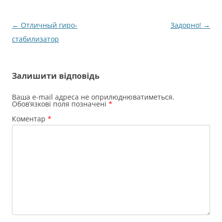
Навігація
←
Отличный гиро-
Задорно!
→
по
стабилизатор
запису
Залишити відповідь
Ваша e-mail адреса не оприлюднюватиметься.
Обов’язкові поля позначені
*
Коментар
*