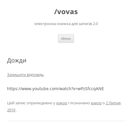
Перейти
до
/vovas
вмісту
електронна книжка для записів 2.0
Меню
Дожди
Залишити відповідь
https://www.youtube.com/watch?v=wPzSfccqANE
Цей запис оприлюднено у
юмор
і позначено
юмор
о
2 Липня,
2010
.