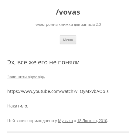
Перейти
до
/vovas
вмісту
електронна книжка для записів 2.0
Меню
Эх, все же его не поняли
Залишити відповідь
https://www.youtube.com/watch?v=OyMxVbAOo-s
Накатило.
Цей запис оприлюднено у
Музыка
о
18 Лютого, 2010
.