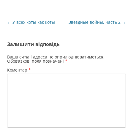
Навігація
←
У всех коты как коты
Звездные войны, часть 2
→
по
запису
Залишити відповідь
Ваша e-mail адреса не оприлюднюватиметься.
Обов’язкові поля позначені
*
Коментар
*