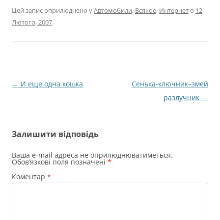
Цей запис оприлюднено у
Автомобили
,
Всякое
,
Интернет
о
12
Лютого, 2007
.
Навігація
←
И еще одна кошка
Сенька-ключник–змей
по
разлучник
→
запису
Залишити відповідь
Ваша e-mail адреса не оприлюднюватиметься.
Обов’язкові поля позначені
*
Коментар
*