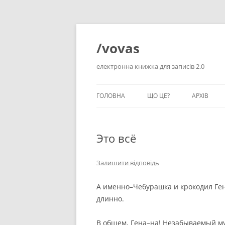
Перейти
до
вмісту
/vovas
електронна книжка для записів 2.0
ГОЛОВНА
ЩО ЦЕ?
АРХІВ
Это всё
Залишити відповідь
А именно–Чебурашка и крокодил Ге
длинно.
В общем, Гена–на! Незабываемый му