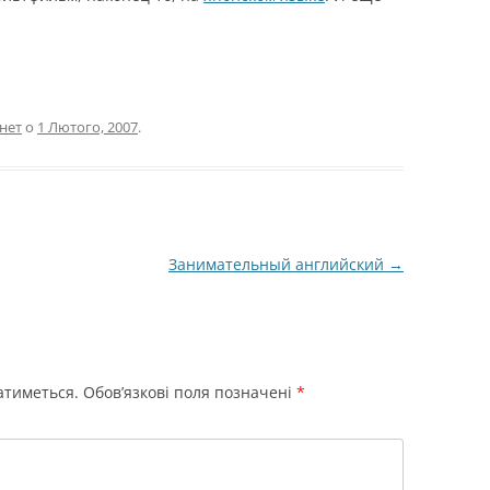
нет
о
1 Лютого, 2007
.
Занимательный английский
→
атиметься.
Обов’язкові поля позначені
*