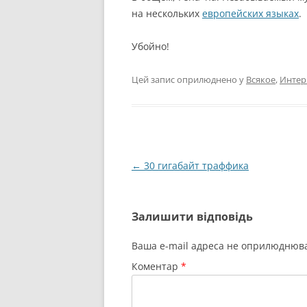
на нескольких
европейских языках
.
Убойно!
Цей запис оприлюднено у
Всякое
,
Интер
Навігація
←
30 гигабайт траффика
по
запису
Залишити відповідь
Ваша e-mail адреса не оприлюднюв
Коментар
*