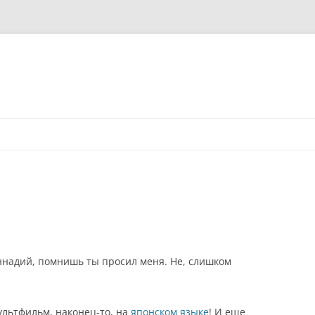
ннадий, помнишь ты просил меня. Не, слишком
льтфильм, наконец-то, на
японском языке
! И еще