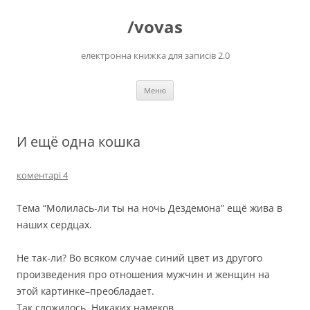
Перейти
до
/vovas
вмісту
електронна книжка для записів 2.0
Меню
И ещё одна кошка
коментарі 4
Тема “Молилась-ли ты на ночь Дездемона” ещё жива в
наших сердцах.
Не так-ли? Во всяком случае синий цвет из другого
произведения про отношения мужчин и женщин на
этой картинке–преобладает.
Так сложилось. Никаких намеков.