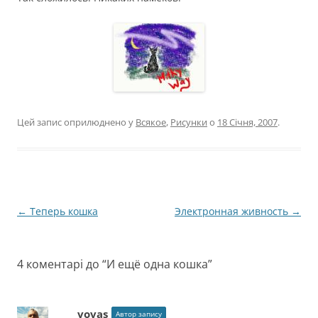
Цей запис оприлюднено у
Всякое
,
Рисунки
о
18 Січня, 2007
.
Навігація
←
Теперь кошка
Электронная живность
→
по
запису
4 коментарі до “
И ещё одна кошка
”
vovas
Автор запису