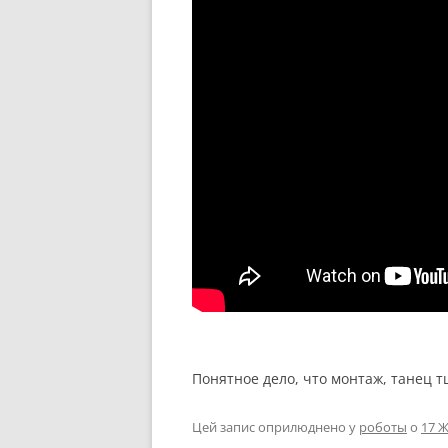
Понятное дело, что монтаж, танец т
Цей запис оприлюднено у
роботы
о
17 Ж