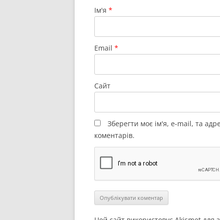
Ім'я
*
Email
*
Сайт
Зберегти моє ім'я, e-mail, та ад
коментарів.
Цей сайт використовує Akismet для