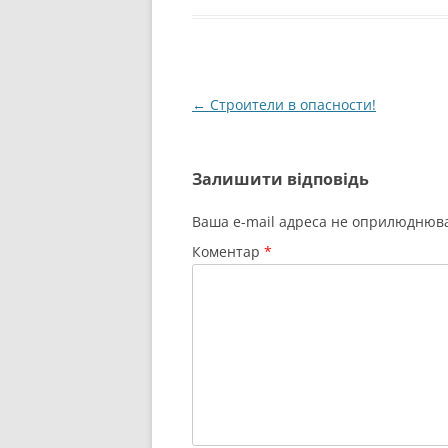
Навігація
←
Строители в опасности!
по
запису
Залишити відповідь
Ваша e-mail адреса не оприлюднюв
Коментар
*