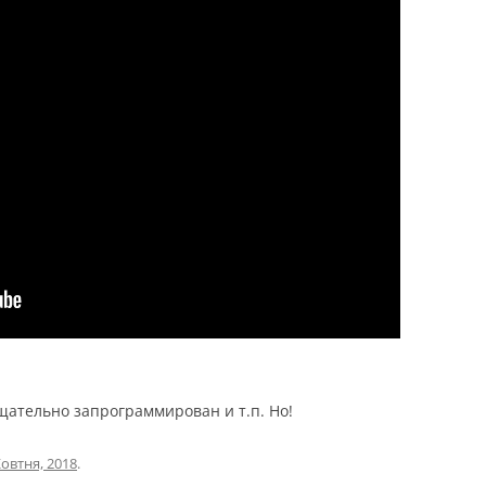
щательно запрограммирован и т.п. Но!
овтня, 2018
.