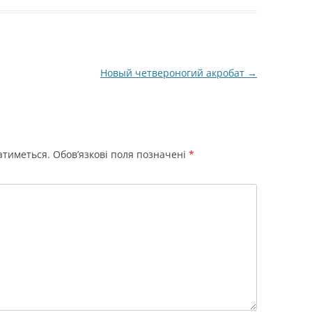
Новый четвероногий акробат
→
атиметься.
Обов’язкові поля позначені
*