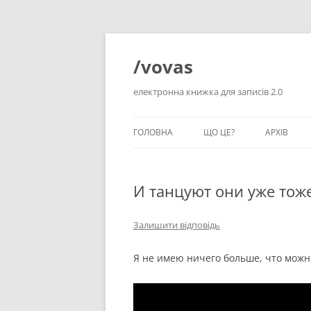
Перейти
до
вмісту
/vovas
електронна книжка для записів 2.0
ГОЛОВНА
ЩО ЦЕ?
АРХІВ
И танцуют они уже то
Залишити відповідь
Я не имею ничего больше, что можн