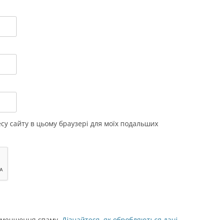
ресу сайту в цьому браузері для моїх подальших
 зменшення спаму.
Дізнайтеся, як обробляються дані