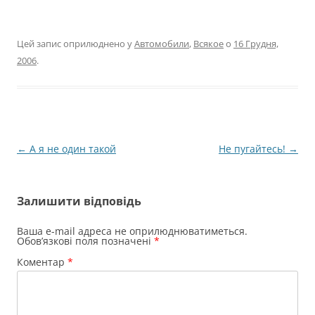
Цей запис оприлюднено у
Автомобили
,
Всякое
о
16 Грудня,
2006
.
Навігація
←
А я не один такой
Не пугайтесь!
→
по
запису
Залишити відповідь
Ваша e-mail адреса не оприлюднюватиметься.
Обов’язкові поля позначені
*
Коментар
*