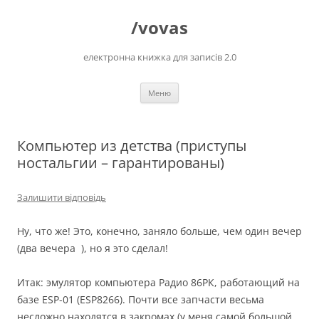
Перейти
до
/vovas
вмісту
електронна книжка для записів 2.0
Меню
Компьютер из детства (приступы
ностальгии – гарантированы)
Залишити відповідь
Ну, что же! Это, конечно, заняло больше, чем один вечер
(два вечера
), но я это сделал!
Итак: эмулятор компьютера Радио 86РК, работающий на
базе ESP-01 (ESP8266). Почти все запчасти весьма
несложно находятся в закромах (у меня самой большой