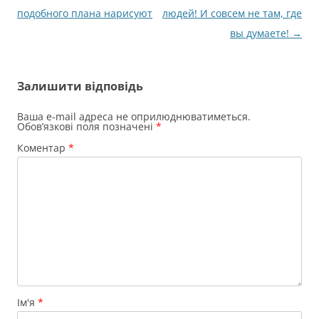
по
подобного плана нарисуют
людей! И совсем не там, где
запису
вы думаете!
→
Залишити відповідь
Ваша e-mail адреса не оприлюднюватиметься.
Обов’язкові поля позначені
*
Коментар
*
Ім'я
*