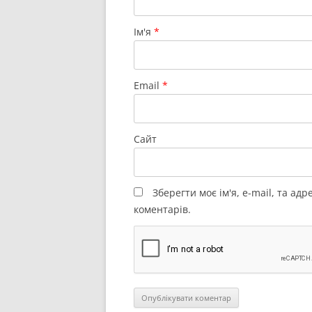
Ім'я
*
Email
*
Сайт
Зберегти моє ім'я, e-mail, та ад
коментарів.