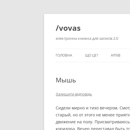
Перейти
до
вмісту
/vovas
електронна книжка для записів 2.0
ГОЛОВНА
ЩО ЦЕ?
АРХІВ
Мышь
Залишити відповідь
Сидели мирно и тихо вечером. Смо
старый, но от этого не менее прият
движение на полу. Присматриваюсь 
коридора. Вечер переставал быть 