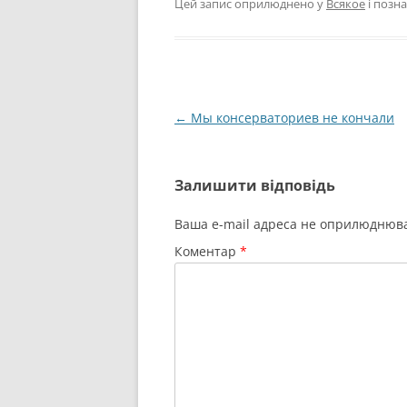
Цей запис оприлюднено у
Всякое
і позн
Навігація
←
Мы консерваториев не кончали
по
запису
Залишити відповідь
Ваша e-mail адреса не оприлюднюв
Коментар
*