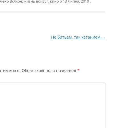
ачено
Всякое
,
жизнь вокруг
,
кино
о
13 Липня, 2010
.
Не битьем, так катанием
→
атиметься.
Обов’язкові поля позначені
*