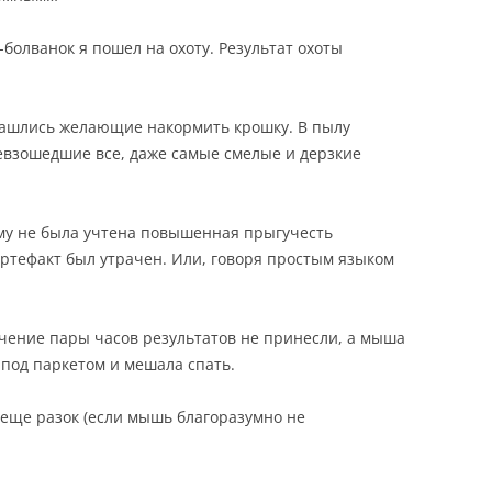
-болванок я пошел на охоту. Результат охоты
 нашлись желающие накормить крошку. В пылу
евзошедшие все, даже самые смелые и дерзкие
му не была учтена повышенная прыгучесть
артефакт был утрачен. Или, говоря простым языком
чение пары часов результатов не принесли, а мыша
под паркетом и мешала спать.
еще разок (если мышь благоразумно не