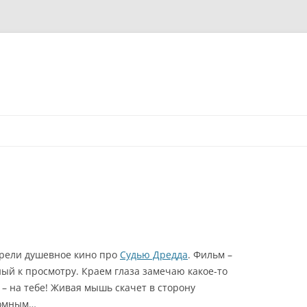
трели душевное кино про
Судью Дредда
. Фильм –
ный к просмотру. Краем глаза замечаю какое-то
– на тебе! Живая мышь скачет в сторону
томным…