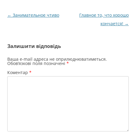
Навігація
←
Занимательное чтиво
Главное то, что хорошо
по
кончается!
→
запису
Залишити відповідь
Ваша e-mail адреса не оприлюднюватиметься.
Обов’язкові поля позначені
*
Коментар
*