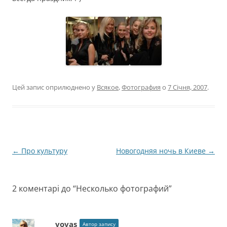
Цей запис оприлюднено у
Всякое
,
Фотография
о
7 Січня, 2007
.
Навігація
←
Про культуру
Новогодняя ночь в Киеве
→
по
запису
2 коментарі до “
Несколько фотографий
”
vovas
Автор запису