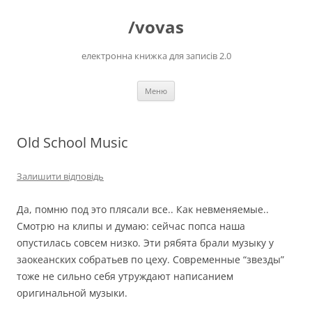
Перейти
до
/vovas
вмісту
електронна книжка для записів 2.0
Меню
Old School Music
Залишити відповідь
Да, помню под это плясали все.. Как невменяемые..
Смотрю на клипы и думаю: сейчас попса наша
опустилась совсем низко. Эти рябята брали музыку у
заокеанских собратьев по цеху. Современные “звезды”
тоже не сильно себя утруждают написанием
оригинальной музыки.