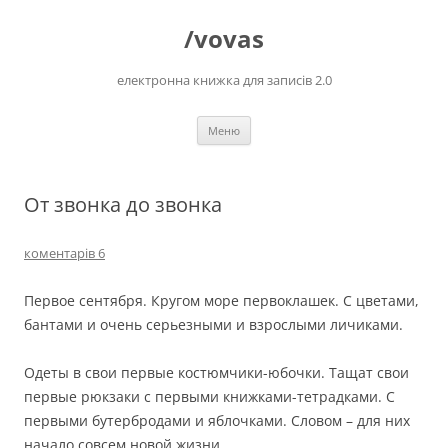
Перейти
до
/vovas
вмісту
електронна книжка для записів 2.0
Меню
От звонка до звонка
коментарів 6
Первое сентября. Кругом море первоклашек. С цветами,
бантами и очень серьезными и взрослыми личиками.
Одеты в свои первые костюмчики-юбочки. Тащат свои
первые рюкзаки с первыми книжками-тетрадками. С
первыми бутербродами и яблочками. Словом – для них
начало совсем новой жизни.