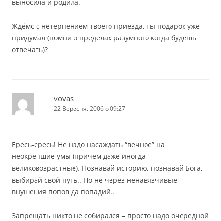
выносила и родила.
Ждёмс с нетерпением твоего приезда, ты подарок уже
придумал (помни о пределах разумного когда будешь
отвечать)?
vovas
22 Вересня, 2006 о 09:27
Ересь-ересь! Не надо насаждать “вечное” на
неокрепшие умы (причем даже иногда
великовозрастные). Познавай историю, познавай Бога,
выбирай свой путь.. Но не через ненавязчивые
внушения попов да попадий..
Запрещать никто не собирался – просто надо очередной