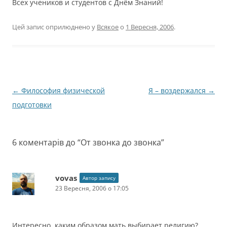
Всех учеников и студентов с Днём Знаний!
Цей запис оприлюднено у
Всякое
о
1 Вересня, 2006
.
Навігація
←
Философия физической
Я – воздержался
→
по
подготовки
запису
6 коментарів до “
От звонка до звонка
”
vovas
Автор запису
23 Вересня, 2006 о 17:05
Интересно, каким образом мать выбирает религию?