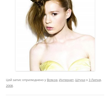
Цей запис оприлюднено у
Всякое
,
Интернет
,
Штуки
о
3 Липня,
2008
.