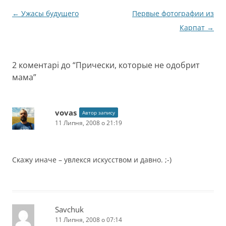
Навігація
←
Ужасы будущего
Первые фотографии из
по
Карпат
→
запису
2 коментарі до “
Прически, которые не одобрит
мама
”
vovas
Автор запису
11 Липня, 2008 о 21:19
Скажу иначе – увлекся искусством и давно. ;-)
Savchuk
11 Липня, 2008 о 07:14