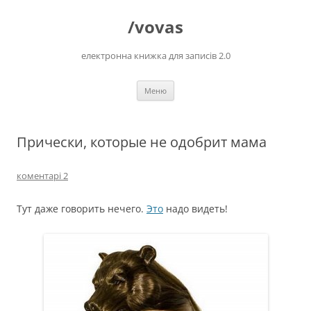
Перейти
до
/vovas
вмісту
електронна книжка для записів 2.0
Меню
Прически, которые не одобрит мама
коментарі 2
Тут даже говорить нечего.
Это
надо видеть!