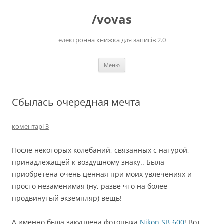
Перейти
до
/vovas
вмісту
електронна книжка для записів 2.0
Меню
Сбылась очередная мечта
коментарі 3
После некоторых колебаний, связанных с натурой,
принадлежащей к воздушному знаку.. Была
приобретена очень ценная при моих увлечениях и
просто незаменимая (ну, разве что на более
продвинутый экземпляр) вещь!
А именно была закуплена фотопыха
Nikon SB-600
! Вот.