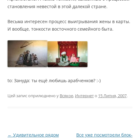
становления невестой в этой далекой стране.
Весьма интересен процесс выигрывания жены в карты.
И вообще, тонкости восточного семейного быта.
to: Зануда: ты ещё любишь арабченков? :-)
Цей запис оприлюднено у
Всякое
,
Интернет
о
15 Липня, 2007
.
Навігація
←
Удивительное рядом
Все уже посмотрели блок-