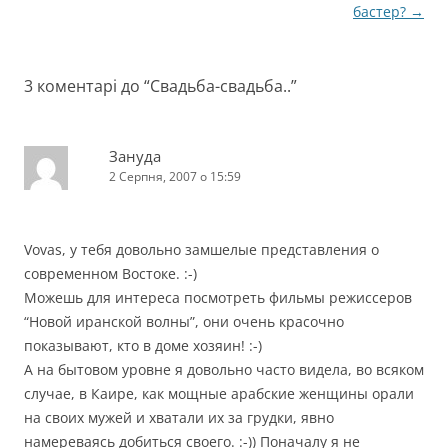
по
бастер?
→
запису
3 коментарі до “
Свадьба-свадьба..
”
Зануда
2 Серпня, 2007 о 15:59
Vovas, у тебя довольно замшелые представления о
современном Востоке. :-)
Можешь для интереса посмотреть фильмы режиссеров
“Новой иранской волны”, они очень красочно
показывают, кто в доме хозяин! :-)
А на бытовом уровне я довольно часто видела, во всяком
случае, в Каире, как мощные арабские женщины орали
на своих мужей и хватали их за грудки, явно
намереваясь добиться своего. :-)) Поначалу я не