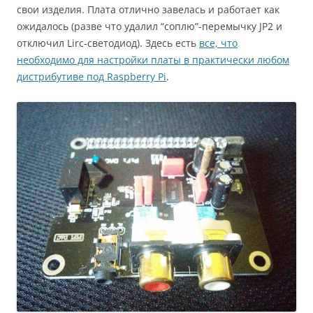
свои изделия. Плата отлично завелась и работает как
ожидалось (разве что удалил “соплю”-перемычку JP2 и
отключил Lirc-светодиод). Здесь есть
все, что
необходимо для настройки платы в практически любом
дистрибутиве под Raspberry Pi
.