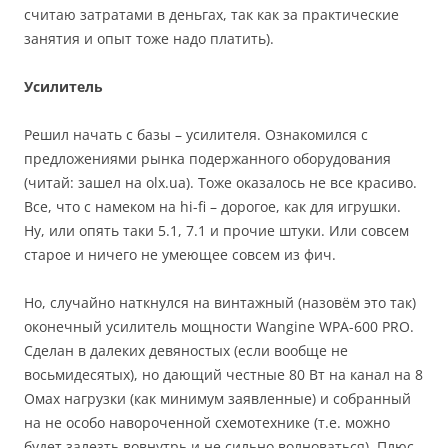
считаю затратами в деньгах, так как за практические
занятия и опыт тоже надо платить).
Усилитель
Решил начать с базы – усилителя. Ознакомился с
предложениями рынка подержанного оборудования
(читай: зашел на olx.ua). Тоже оказалось не все красиво.
Все, что с намеком на hi-fi – дорогое, как для игрушки.
Ну, или опять таки 5.1, 7.1 и прочие штуки. Или совсем
старое и ничего не умеющее совсем из фич.
Но, случайно наткнулся на винтажный (назовём это так)
оконечный усилитель мощности Wangine WPA-600 PRO.
Сделан в далеких девяностых (если вообще не
восьмидесятых), но дающий честные 80 Вт на канал на 8
Омах нагрузки (как минимум заявленные) и собранный
на не особо навороченной схемотехнике (т.е. можно
будет залезть вовнутрь и не сильно волноваться). Плюс