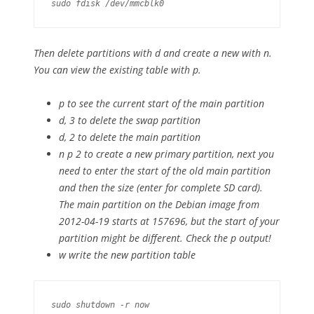
sudo fdisk /dev/mmcblk0
Then delete partitions with
d
and create a new with
n
.
You can view the existing table with
p
.
p
to see the current start of the main partition
d
,
3
to delete the swap partition
d
,
2
to delete the main partition
n
p
2
to create a new primary partition, next you
need to enter the start of the old main partition
and then the size (
enter
for complete SD card).
The main partition on the Debian image from
2012-04-19 starts at 157696, but the start of your
partition might be different. Check the
p
output!
w
write the new partition table
sudo shutdown -r now