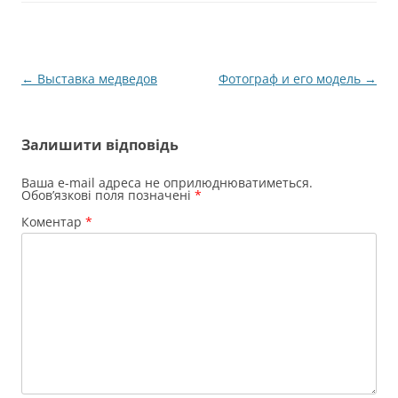
Навігація
←
Выставка медведов
Фотограф и его модель
→
по
запису
Залишити відповідь
Ваша e-mail адреса не оприлюднюватиметься.
Обов’язкові поля позначені
*
Коментар
*