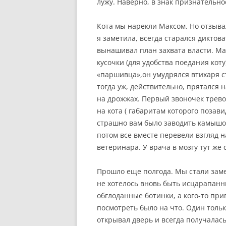
лужу. Наверно, в знак признательно
Кота мы нарекли Максом. Но отзывал
я заметила, всегда старался диктова
вынашивал план захвата власти. Мас
кусочки (для удобства поедания коту)
«паршивца»,он умудрялся втихаря с
тогда уж,
действительно, прятался н
на дрожжах. Первый звоночек тревог
на кота ( габаритам которого позави
страшно вам было заводить камышов
потом все вместе перевели взгляд н
ветеринара. У врача в мозгу тут же
Прошло еще полгода. Мы стали замеч
не хотелось вновь быть исцарапанны
обглоданные ботинки, а кого-то при
посмотреть было на что. Один тольк
открывал дверь и всегда получалас