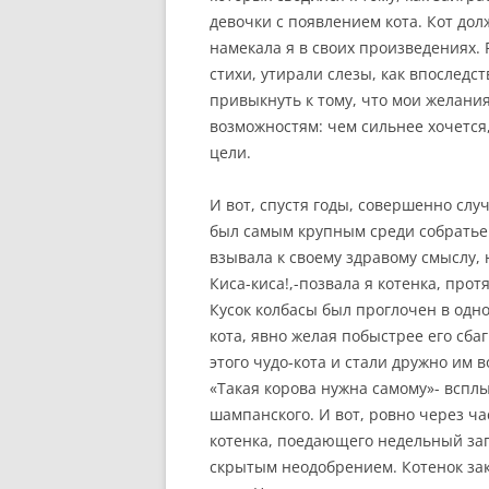
девочки с появлением кота. Кот дол
намекала я в своих произведениях. 
стихи, утирали слезы, как впоследс
привыкнуть к тому, что мои желани
возможностям: чем сильнее хочется
цели.
И вот, спустя годы, совершенно случ
был самым крупным среди собратье
взывала к своему здравому смыслу, 
Киса-киса!,-позвала я
котенка, протя
Кусок колбасы был проглочен в одно
кота, явно желая побыстрее его сбаг
этого чудо-кота и стали дружно им 
«Такая корова нужна самому»-
всплы
шампанского. И вот, ровно через ча
котенка, поедающего недельный зап
скрытым неодобрением. Котенок зак