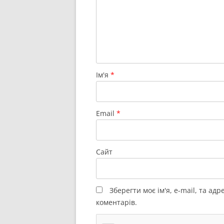
Ім'я
*
Email
*
Сайт
Зберегти моє ім'я, e-mail, та ад
коментарів.