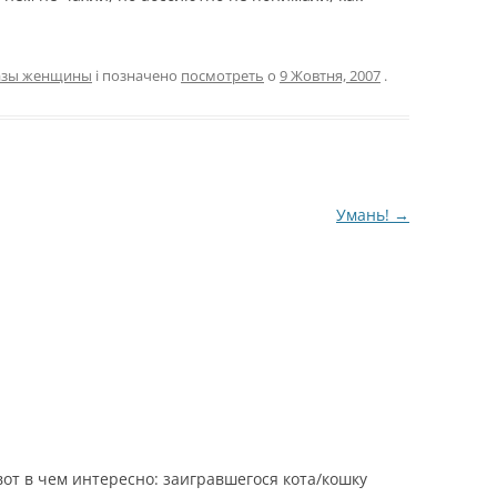
азы женщины
і позначено
посмотреть
о
9 Жовтня, 2007
.
Умань!
→
от в чем интересно: заигравшегося кота/кошку