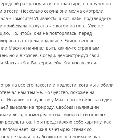
очередной раз разгуливая по квартире, наткнулся на
м
в гости. Несколько секунд они молча смотрели
чала «Помогите! Убивают!», а
кот, дабы подтвердить
 и прибежала на кухню – с котом на ноге. Уже не
ацию. Но, чтобы она не повторялась, перед
олировать от греха подальше. Единственное
чении Масяня начинал выть каким-то странным
стей, но и в хозяев. Соседи, демонстрируя свой
 Макса- «Кот Баскервилей»..Кот изо всех сил
отря на все его пакости и подлости, кота мы любили
 отвечал нам тем же.
Но чувство, похожее на
ал. Но даже это чувство у Макса
вытеснилось в один
мьей выехали на природу. Свобода! Пьянящий
апахи леса, посмотрел на нас виновато и скрылся
и результатов. Но я представляю себе картину, как
а вспоминает, как жил в четырех стенах со
нем не чаяли, но абсолютно не понимали, как