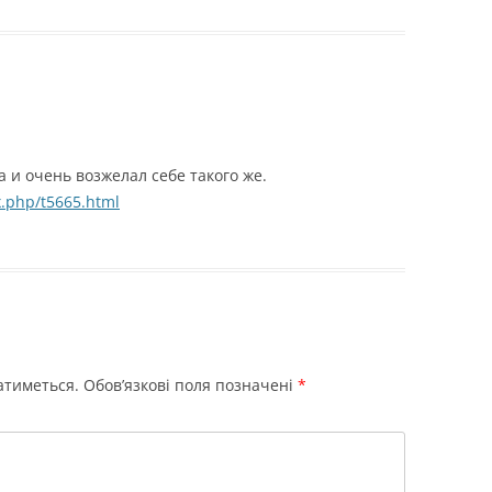
а и очень возжелал себе такого же.
x.php/t5665.html
атиметься.
Обов’язкові поля позначені
*