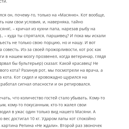
сти.
ся он, почему-то, только на «Масяню». Кот вообще,
ть нам свои условия, и, наверняка,
тайно
яня!, – кричал из кухни папа, нарезав рыбу на
., –
куда ты спрятался, паршивец? И пока мы искали
ъесть не только свою порцию, но и нашу. И вот
а совесть. Из-за своей прожорливости, кот рос как
и в нашем мозгу прозвенел, когда ветеринар, глядя
довал бы бультерьер) сказал: Какой красавец! Не
ого кота? Разинув рот, мы посмотрели на врача, а
а кота. Кот сидел и кровожадно щурился на
 сработал сигнал опасности и он ретировался.
ать, что количество гостей стало убывать. Кому-то
м, кому-то покусанным, кто-то жалел свои
водил в ужас один только вид нашего Масяни. А
о вес достигал 10 кг. Ударом лапы кот спокойно
ь картина Репина «Не ждали». Второй раз звоночек