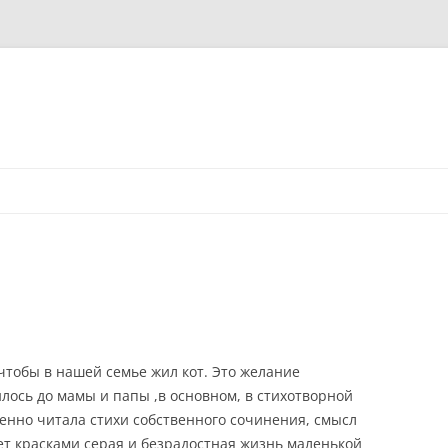
 чтобы в нашей семье жил кот. Это желание
илось до мамы и папы ,в основном,
в стихотворной
венно читала стихи собственного сочинения, смысл
ает красками серая и безрадостная жизнь маленькой