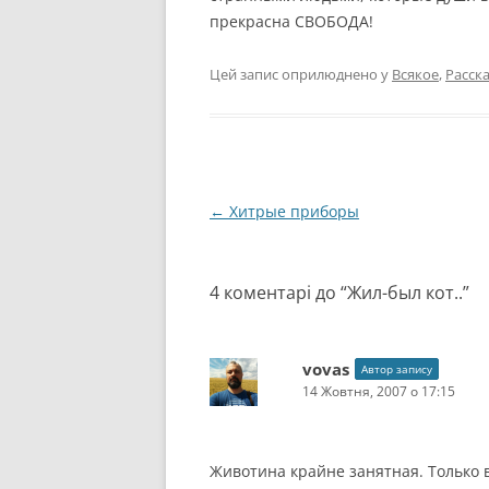
прекрасна СВОБОДА!
Цей запис оприлюднено у
Всякое
,
Расск
Навігація
←
Хитрые приборы
по
запису
4 коментарі до “
Жил-был кот..
”
vovas
Автор запису
14 Жовтня, 2007 о 17:15
Животина крайне занятная. Только в