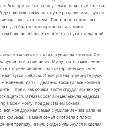
жен был привнести в нашу семью радость и счастье,
Родители мою тоску по коту не разделяли и ,слушая
твии оказалось, от смеха.. Постепенно пришлось
я
всегда обратно пропорциональны моим
, тем больше появляется помех на пути к желанной
айно оказавшись в гостях, я увидела котенка. Он
в, пушистым и смешным. Минут пять я мысленно
но в тот день он
явно спал летаргическим сном.
гивая кусок колбасы. И еле успела отдернуть руку.
 мгновение. Ух ты!- деланно восхитилась хозяйка
рить, – прям, как собака! Гости сгрудились вокруг
восхищаться. В глазах хозяйки мелькнула надежда.
ло в моем мозгу, под действием бокала
с, вся моя дружная семья с умилением взирала на
ас колбасы. На меня семья смотрела с плохо
ончил трапезу, икнул, ехидно улыбнулся и сделал