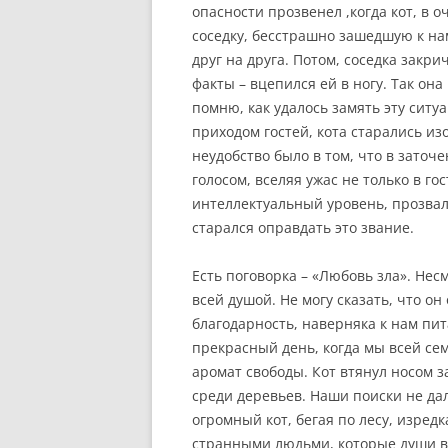
опасности прозвенел ,когда кот, в 
соседку,
бесстрашно зашедшую к на
друг на друга. Потом, соседка закри
факты – вцепился ей в ногу. Так она
помню, как удалось замять эту ситу
приходом гостей, кота старались из
неудобство было в том, что в зато
голосом, вселяя ужас не только в го
интеллектуальный уровень, прозвали
старался оправдать это звание.
Есть поговорка –
«Любовь зла». Несм
всей душой. Не могу сказать, что он
благодарность, наверняка к нам пит
прекрасный день, когда мы всей се
аромат свободы. Кот втянул носом з
среди деревьев. Наши поиски не дал
огромный кот, бегая по лесу, изредк
странными людьми, которые души в 