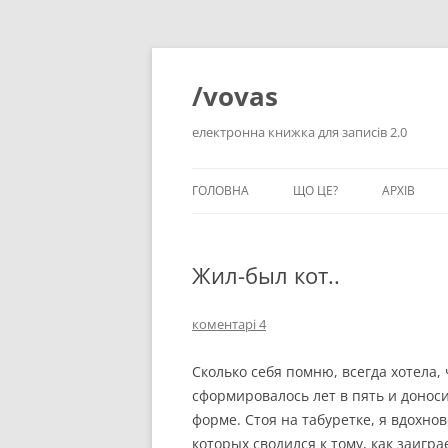
Перейти
до
вмісту
/vovas
електронна книжка для записів 2.0
ГОЛОВНА
ЩО ЦЕ?
АРХІВ
Жил-был кот..
коментарі 4
Сколько себя помню, всегда хотела,
сформировалось лет в пять и донос
форме. Стоя на табуретке, я вдохно
которых сводился к тому, как заигр