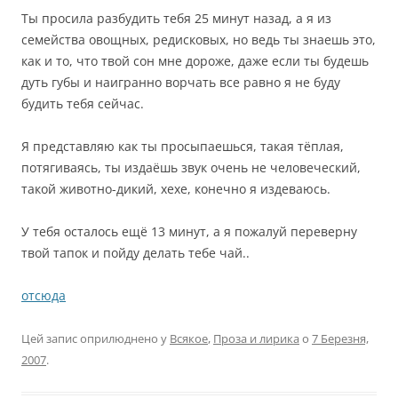
Ты просила разбудить тебя 25 минут назад, а я из
семейства овощных, редисковых, но ведь ты знаешь это,
как и то, что твой сон мне дороже, даже если ты будешь
дуть губы и наигранно ворчать все равно я не буду
будить тебя сейчас.
Я представляю как ты просыпаешься, такая тёплая,
потягиваясь, ты издаёшь звук очень не человеческий,
такой животно-дикий, хехе, конечно я издеваюсь.
У тебя осталось ещё 13 минут, а я пожалуй переверну
твой тапок и пойду делать тебе чай..
отсюда
Цей запис оприлюднено у
Всякое
,
Проза и лирика
о
7 Березня,
2007
.