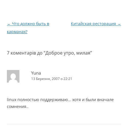
Навігація
←
Что должно быть в
Китайская ресторация
→
по
карманах?
запису
7 коментарів до “
Доброе утро, милая
”
Yuna
13 Березня, 2007 о 22:21
linux полностью поддерживаю… хотя и были вначале
сомнения..