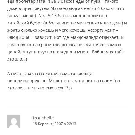
еда пролетариата. ;) За 5 баксов еды от пуза – такого
даже в пресловутых Макдональдсах нет (5-6 баков – это
бигмаг-меню). А за 5-15 баксов можно прийти в
китайский буфет (в большинстве чистенько и все дела) и
жрать сколько хочешь и чего хочешь. Ассортимент –
блюд 30-60 – зависит. Вот где Макдональдс отдыхает. В
том тебя хоть ограничивают вкусовыми качествами и
ценой. А тут и вкусно и вредно и много. Вобщем кетай –
это зло. ;)
А писать заказ на китайском это вообще
неполиткорректно. Может он там пишет на своем “вот
это лох… насцыте ему в суп”? ;)
trouchelle
15 Березня, 2007 о 22:13