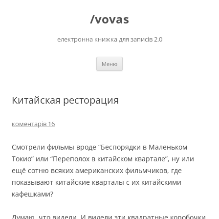
Перейти
до
/vovas
вмісту
електронна книжка для записів 2.0
Меню
Китайская ресторация
коментарів 16
Смотрели фильмы вроде “Беспорядки в Маленьком
Токио” или “Переполох в китайском квартале”, ну или
ещё сотню всяких американских фильмчиков, где
показывают китайские кварталы с их китайскими
кафешками?
Думаю, что видели. И видели эти квадратные коробочки