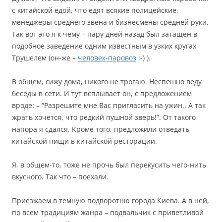
с китайской едой, что едят всякие полицейские,
менеджеры среднего звена и бизнесмены средней руки.
Так вот это я к чему – пару дней назад был затащен в
подобное заведение одним известным в узких кругах
Трушелем (он-же –
человек-паровоз
:-) ).
В общем, сижу дома, никого не трогаю. Неспешно веду
беседы в сети. И тут всплывает он, с предложением
вроде: – “Разрешите мне Вас пригласить на ужин.. А так
жрать хочется, что редкий пушной зверь!”. От такого
напора я сдался. Кроме того, предложили отведать
китайской пищи в китайской ресторации.
Я, в общем-то, тоже не прочь был перекусить чего-нить
вкусного. Так что – поехали.
Приезжаем в темную подворотню города Киева. А в ней,
по всем традициям жанра – подвальчик с приветливой