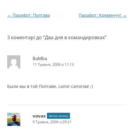
Навігація
←
Парафот: Полтава
Парафот: Кременчуг
→
по
запису
3 коментарі до “
Два дня в командировках
”
BaMba
11 Травня, 2006 о 11:13
Были мы в той Полтаве, сапог-сапогом! ;)
vovas
Автор запису
9 Травня, 2006 о 09:21