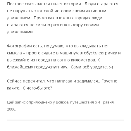
Полтаве сказывается налет истории.. Люди стараются
не нарушать этот слой истории своим активным
движением.. Прямо как в южных городах люди
стараются не сильно разгонять жару своими
движениями.
Фотографии есть, но думаю, что выкладывать нет
смысла – просто сядьте в машину/автобус/электричку и
выезжайте из города на сотню километров. К
ближайшему городу-спутнику.. Сами всё увидите. :-)
Сейчас перечитал, что написал и задумался.. Грустно
как-то.. С чего-бы это?
Цей запис оприлюднено у
Всякое
,
путешествия
о
4 Травня,
2006
.