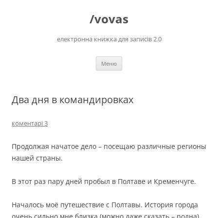
Перейти
до
/vovas
вмісту
електронна книжка для записів 2.0
Меню
Два дня в командировках
коментарі 3
Продолжая начатое дело – посещаю различные регионы
нашей страны.
В этот раз пару дней пробыл в Полтаве и Кременчуге.
Началось моё путешествие с Полтавы. История города
очень сильно мне близка (можно даже сказать – родна).