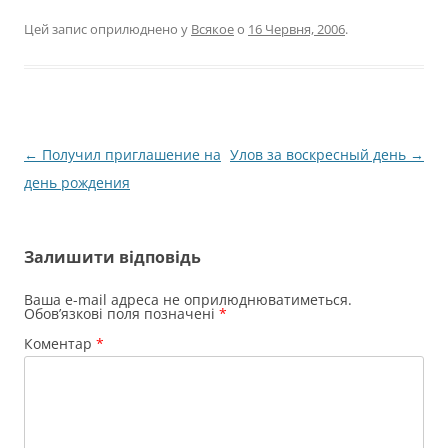
Цей запис оприлюднено у
Всякое
о
16 Червня, 2006
.
Навігація
←
Получил приглашение на
Улов за воскресный день
→
по
день рождения
запису
Залишити відповідь
Ваша e-mail адреса не оприлюднюватиметься.
Обов’язкові поля позначені
*
Коментар
*