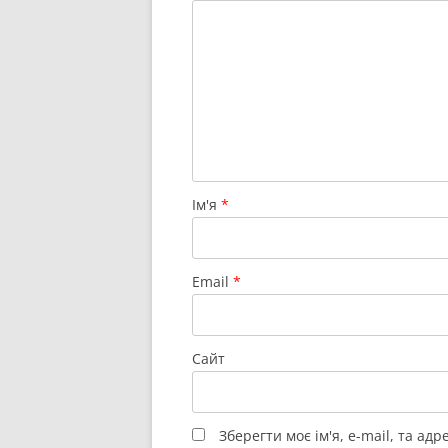
Ім'я
*
Email
*
Сайт
Зберегти моє ім'я, e-mail, та ад