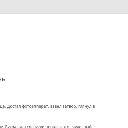
нь
а. Достал фотоаппарат, взвел затвор, глянул в
у. Буквально сразу-же попался этот чудесный