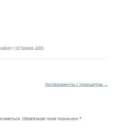
рафия
о
18 Червня, 2006
.
Эксперименты с планшетом
→
атиметься.
Обов’язкові поля позначені
*