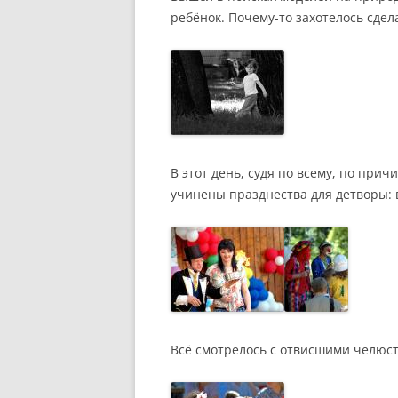
ребёнок. Почему-то захотелось сде
В этот день, судя по всему, по пр
учинены празднества для детворы: 
Всё смотрелось с отвисшими челюстя