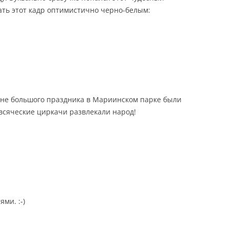
лать этот кадр оптимистично черно-белым:
ичине большого праздника в Мариинском парке были
всяческие циркачи развлекали народ!
ми. :-)