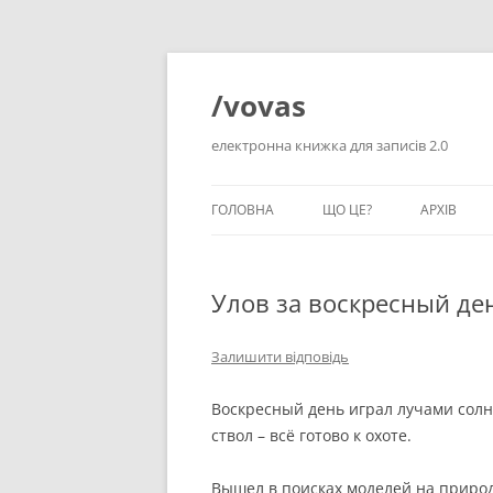
Перейти
до
вмісту
/vovas
електронна книжка для записів 2.0
ГОЛОВНА
ЩО ЦЕ?
АРХІВ
Улов за воскресный де
Залишити відповідь
Воскресный день играл лучами солнц
ствол – всё готово к охоте.
Вышел в поисках моделей на природ