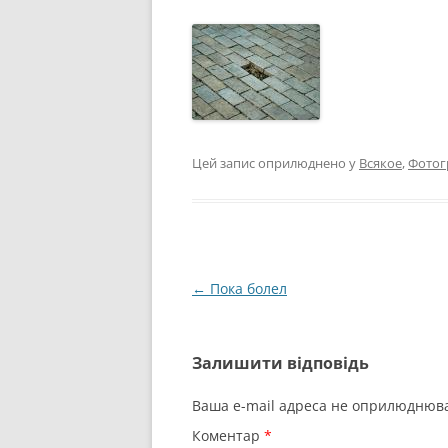
Цей запис оприлюднено у
Всякое
,
Фотог
Навігація
←
Пока болел
по
запису
Залишити відповідь
Ваша e-mail адреса не оприлюднюв
Коментар
*