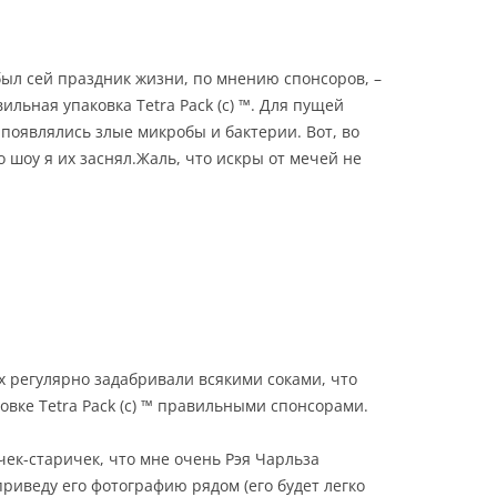
был сей праздник жизни, по мнению спонсоров, –
ильная упаковка Tetra Pack (c) ™. Для пущей
 появлялись злые микробы и бактерии. Вот, во
 шоу я их заснял.Жаль, что искры от мечей не
х регулярно задабривали всякими соками, что
овке Tetra Pack (c) ™ правильными спонсорами.
ек-старичек, что мне очень Рэя Чарльза
 приведу его фотографию рядом (его будет легко