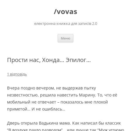
Перейти
до
/vovas
вмісту
електронна книжка для записів 2.0
Меню
Прости нас, Хонда… Эпилог…
1 відповідь
Вчера поздно вечером, не выдержав пытку
незвестностью, решила навестить Марину. То, что её
мобильный не отвечает – показалось мне плохой
приметой… И не ошиблась…
Дверь открыла Вадькина мама. Как написал бы классик
“В воздухе пахло разводом”… или лучше так “Муж угрюмо