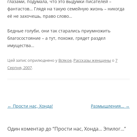
глазами, подумала, что это выдумки писателей –
фантастов… Глядя на такую семейную жизнь – никогда
её не захочешь, право слово…
Бедные голуби, они так старались приумножить
благосостояние – а тут, похоже, грядет раздел
имущества…
Цей запис оприлюднено у
Всякое
,
Рассказы женщины
о
7
Серпня, 2007
.
Навігація
←
Прости нас, Хонда!
Размышления…
→
по
запису
Один коментар до “
Прости нас, Хонда… Эпилог…
”