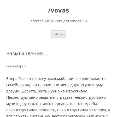
Перейти
до
/vovas
вмісту
електронна книжка для записів 2.0
Меню
Размышления…
коментарі 4
Вчера была в гостях у знакомой, пришла еще какая-то
семейная пара и начали они меня дружно учить уму-
разуму.. Дескать, жить нужно конструктивно.
Неконструктивно рыдать и страдать, неконструктивно
мучить другого, пытаясь переделать его под себя,
неконструктивна ревность, неконструктивна истерика, а
вот держать дистанцию, вести переговоры, мириться с