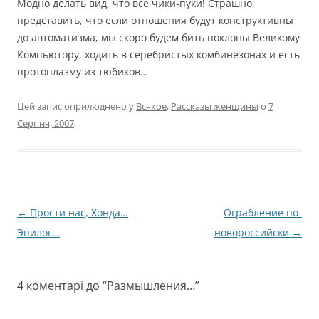
Модно делать вид, что все чики-пуки! Страшно
представить, что если отношения будут конструктивны
до автоматизма, мы скоро будем бить поклоны Великому
Компьютору, ходить в серебристых комбинезонах и есть
протоплазму из тюбиков…
Цей запис оприлюднено у
Всякое
,
Рассказы женщины
о
7
Серпня, 2007
.
Навігація
←
Прости нас, Хонда…
Ограбление по-
по
Эпилог…
новороссийски
→
запису
4 коментарі до “
Размышления…
”