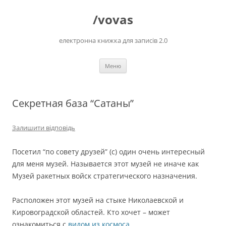
Перейти
до
/vovas
вмісту
електронна книжка для записів 2.0
Меню
Секретная база “Сатаны”
Залишити відповідь
Посетил “по совету друзей” (с) один очень интересный
для меня музей. Называется этот музей не иначе как
Музей
ракетных войск стратегического назначения.
Расположен этот музей на стыке Николаевской и
Кировоградской областей. Кто хочет – может
ознакомиться с
видом из космоса
.