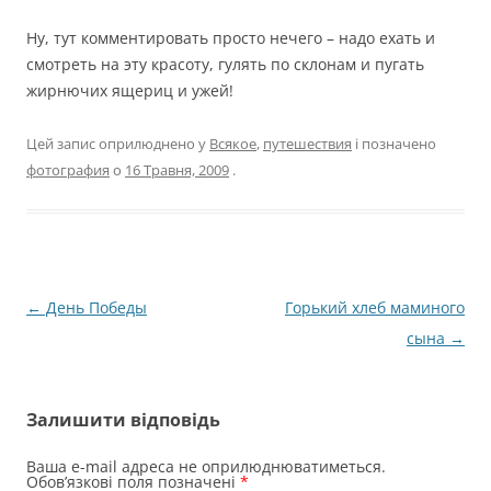
Ну, тут комментировать просто нечего – надо ехать и
смотреть на эту красоту, гулять по склонам и пугать
жирнючих ящериц и ужей!
Цей запис оприлюднено у
Всякое
,
путешествия
і позначено
фотография
о
16 Травня, 2009
.
Навігація
←
День Победы
Горький хлеб маминого
по
сына
→
запису
Залишити відповідь
Ваша e-mail адреса не оприлюднюватиметься.
Обов’язкові поля позначені
*