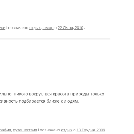
уки
і позначено
отдых
,
юмор
о
22 Січня, 2010
.
ильно: никого вокруг; вся красота природы только
 живность подбирается ближе к людям.
рафия
,
путешествия
і позначено
отдых
о
13 Грудня, 2009
.