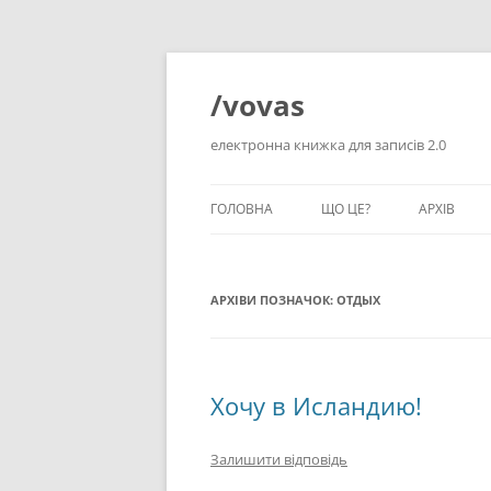
Перейти
до
вмісту
/vovas
електронна книжка для записів 2.0
ГОЛОВНА
ЩО ЦЕ?
АРХІВ
АРХІВИ ПОЗНАЧОК:
ОТДЫХ
Хочу в Исландию!
Залишити відповідь