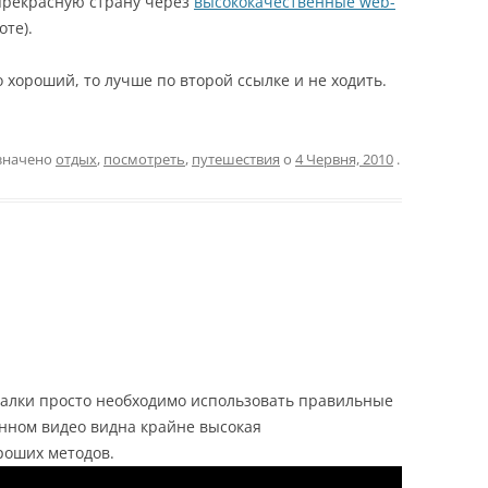
прекрасную страну через
высококачественные web-
оте).
о хороший, то лучше по второй ссылке и не ходить.
означено
отдых
,
посмотреть
,
путешествия
о
4 Червня, 2010
.
алки просто необходимо использовать правильные
нном видео видна крайне высокая
роших методов.